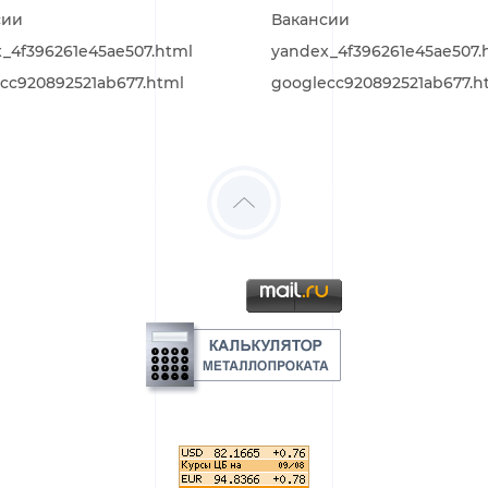
сии
Вакансии
_4f396261e45ae507.html
yandex_4f396261e45ae507.
cc920892521ab677.html
googlecc920892521ab677.h