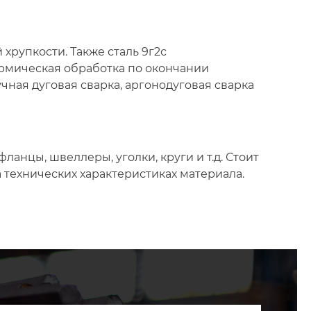
 хрупкости. Также сталь 9г2с
ермическая обработка по окончании
ная дуговая сварка, apгoнoдугoвaя cвapкa
ланцы, швеллеры, уголки, круги и т.д. Стоит
на технических характеристиках материала.