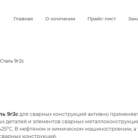
Главная
О компании
Прайс-лист
Зак
 Сталь 9г2с
ль 9г2с
для сварных конструкций активно применяет
ых деталей и элементов сварных металлоконструкц
+425°С. В нефтяном и химическом машиностроении, а
сварных конструкций.