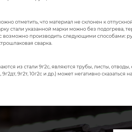
ожно отметить, что материал не склонен к отпускной
рку стали указанной марки можно без подогрева, т
2с возможно производить следующими способами: руч
ктрошлаковая сварка.
ся из стали 9г2с, являются трубы, листы, отводы, ф
9г2дт, 9г2т, 10г2с и др.) может негативно сказаться 