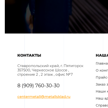
НАША
КОНТАКТЫ
Главна
Ставропольский край, г. Пятигорск
357500, Черкесское Шоссе ,
О ком
строение 2 , 2 этаж , офис №7
Прайс
Заказ 
8 (909) 760-30-30
Наши 
centermetall@metallsklad.ru
Наш а
Справ