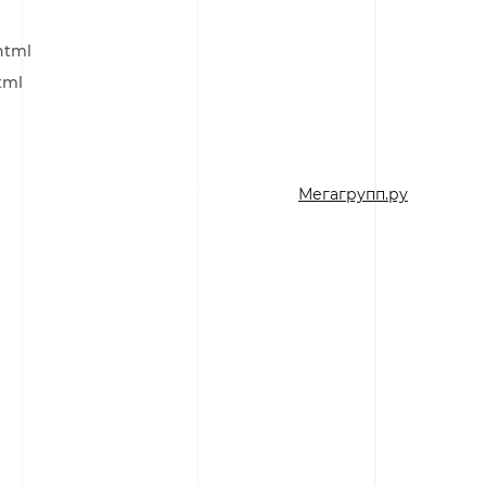
html
tml
Мегагрупп.ру